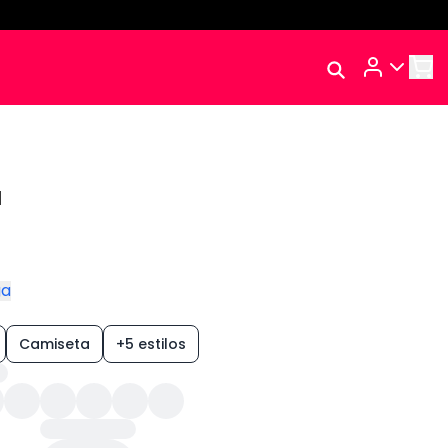
Rastrear Meu
Pedido
Trocar Meu Pedido
Avaliar Meu Pedido
a
Entrar | Cadastrar
ga
Camiseta
+5 estilos