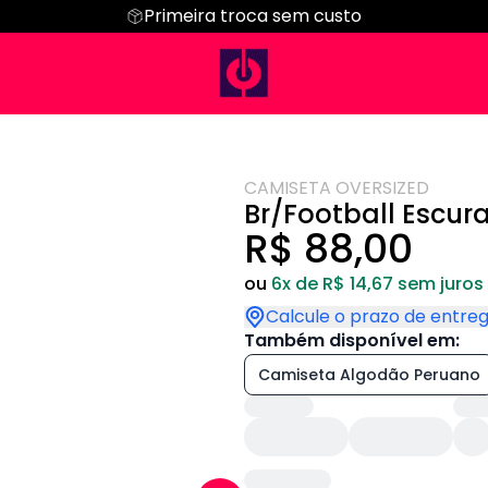
Primeira troca sem custo
Regata
Cropped
Hoodie Moletom
Suéter Moletom
CAMISETA OVERSIZED
Br/Football Escur
R$ 88,00
ou
6x de R$ 14,67 sem juros
Calcule o prazo de entre
Também disponível em:
Camiseta Algodão Peruano