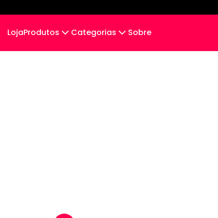
Loja
Produtos
Categorias
Sobre
Camiseta
Tradicionais
Camiseta Infantil
Cropped Moletom
Camiseta Algodão Peruano
Body Infantil
Camiseta Oversized