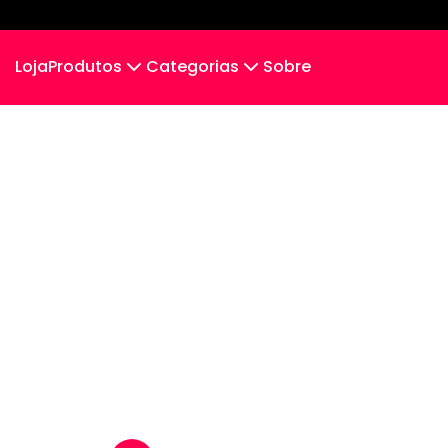
Loja
Produtos
Categorias
Sobre
Camiseta
Tradicionais
Camiseta Infantil
Cropped Moletom
Camiseta Algodão Peruano
Body Infantil
Camiseta Oversized