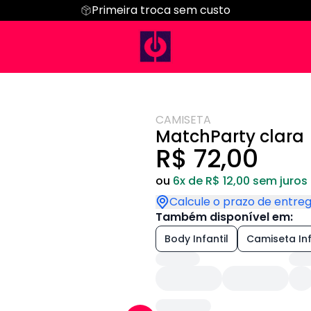
Primeira troca sem custo
Regata
Cropped
Hoodie Moletom
Suéter Moletom
CAMISETA
MatchParty clara
R$ 72,00
ou
6x de R$ 12,00 sem juros
Calcule o prazo de entre
Também disponível em:
Body Infantil
Camiseta Inf