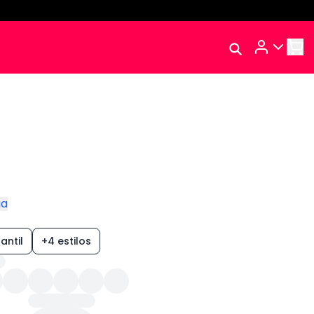
Rastrear Meu
Pedido
Trocar Meu Pedido
Avaliar Meu Pedido
Entrar | Cadastrar
ga
antil
+4 estilos