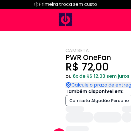
Primeira troca sem custo
Regata
Cropped
Hoodie Moletom
Suéter Moletom
CAMISETA
PWR OneFan
R$ 72,00
ou
6x de R$ 12,00 sem juros
Calcule o prazo de entre
Também disponível em:
Camiseta Algodão Peruano