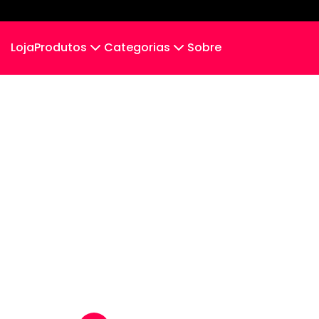
Loja
Produtos
Categorias
Sobre
Camiseta
Tradicionais
Camiseta Infantil
Cropped Moletom
Camiseta Algodão Peruano
Body Infantil
Camiseta Oversized