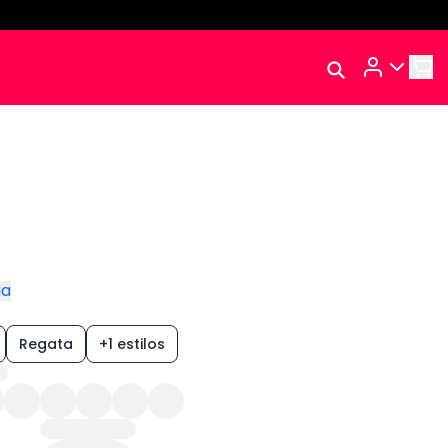
Rastrear Meu
Pedido
Trocar Meu Pedido
Avaliar Meu Pedido
Entrar | Cadastrar
ga
Regata
+1 estilos