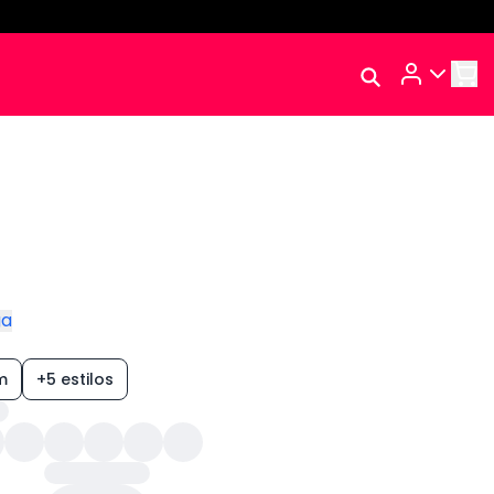
Rastrear Meu
Pedido
Trocar Meu Pedido
Avaliar Meu Pedido
Entrar | Cadastrar
ga
m
+5 estilos