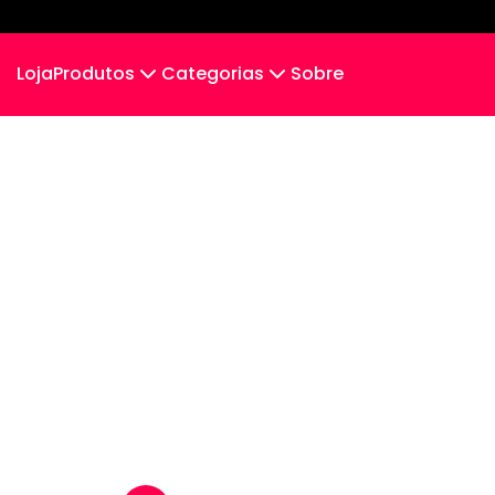
Loja
Produtos
Categorias
Sobre
Camiseta
Tradicionais
Camiseta Infantil
Cropped Moletom
Camiseta Algodão Peruano
Body Infantil
Camiseta Oversized