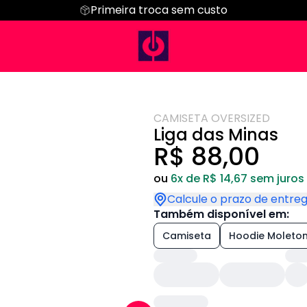
Primeira troca sem custo
Regata
Cropped
Hoodie Moletom
Suéter Moletom
CAMISETA OVERSIZED
Liga das Minas
R$ 88,00
ou
6x de R$ 14,67 sem juros
Calcule o prazo de entre
Também disponível em:
Camiseta
Hoodie Moleto